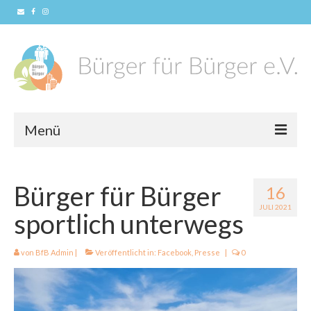
Menü
Home
Bürger für Bürger
16
News
JULI 2021
sportlich unterwegs
Konzept
Unser Verein
von
BfB Admin
|
Veröffentlicht in:
Facebook
,
Presse
|
0
Vorstandschaft
Mitglied werden