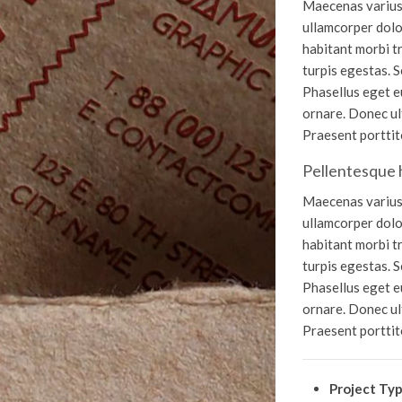
Maecenas varius,
ullamcorper dolor
habitant morbi t
turpis egestas. S
Phasellus eget eu
ornare. Donec ult
Praesent porttito
Pellentesque 
Maecenas varius,
ullamcorper dolor
habitant morbi t
turpis egestas. S
Phasellus eget eu
ornare. Donec ult
Praesent porttito
Project Typ