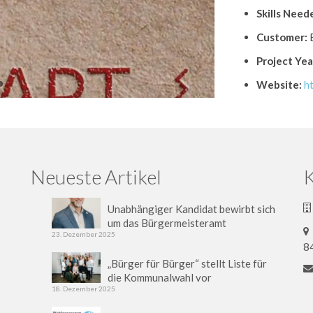
Skills Need
Customer:
E
Project Yea
Website:
h
Neueste Artikel
K
Unabhängiger Kandidat bewirbt sich
um das Bürgermeisteramt
23. Dezember 2025
8
„Bürger für Bürger“ stellt Liste für
die Kommunalwahl vor
18. Dezember 2025