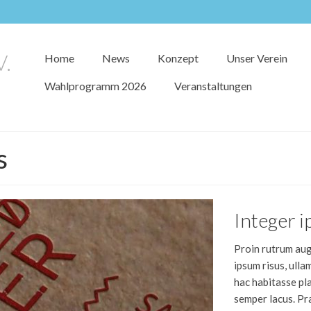
Home
News
Konzept
Unser Verein
Wahlprogramm 2026
Veranstaltungen
s
Integer i
Proin rutrum augu
ipsum risus, ulla
hac habitasse pla
semper lacus. Pr