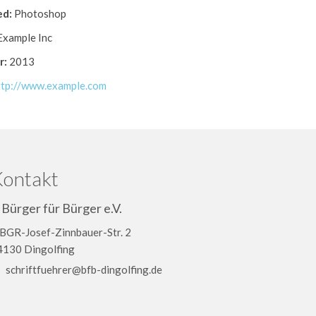
ed:
Photoshop
xample Inc
r:
2013
ttp://www.example.com
ontakt
Bürger für Bürger e.V.
BGR-Josef-Zinnbauer-Str. 2
4130 Dingolfing
schriftfuehrer@bfb-dingolfing.de