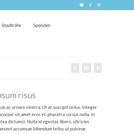
Stadträte
Spenden
psum risus
e ac ornare viverra. Ut at suscipit tellus. Integer
mcorper sit amet eros et, pharetra cursus nulla. In
tea dictumst. Nulla id egestas libero, ultricies
aesent accumsan bibendum tellus ut pulvinar.