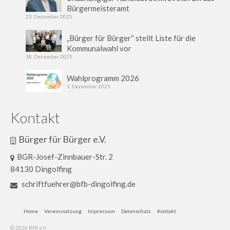
Bürgermeisteramt
23. Dezember 2025
„Bürger für Bürger“ stellt Liste für die
Kommunalwahl vor
18. Dezember 2025
Wahlprogramm 2026
1. Dezember 2025
Kontakt
Bürger für Bürger e.V.
BGR-Josef-Zinnbauer-Str. 2
84130 Dingolfing
schriftfuehrer@bfb-dingolfing.de
Home
Vereinssatzung
Impressum
Datenschutz
Kontakt
© 2026 BfB e.V.