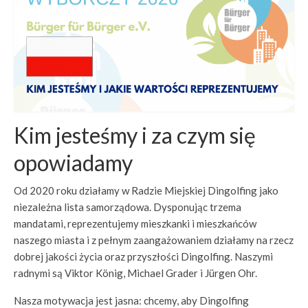
Stadträte
Stadträte
Gremien
Anträge
Spenden
Kim jesteśmy i za czym się
Wahlprogramm 2026
opowiadamy
Veranstaltungen
Od 2020 roku działamy w Radzie Miejskiej Dingolfing jako
niezależna lista samorządowa. Dysponując trzema
mandatami, reprezentujemy mieszkanki i mieszkańców
naszego miasta i z pełnym zaangażowaniem działamy na rzecz
dobrej jakości życia oraz przyszłości Dingolfing. Naszymi
radnymi są Viktor König, Michael Grader i Jürgen Ohr.
Nasza motywacja jest jasna: chcemy, aby Dingolfing