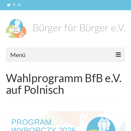
Menü
Home
Wahlprogramm BfB e.V.
News
auf Polnisch
Konzept
Unser Verein
Vorstandschaft
Mitglied werden