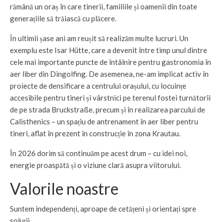
rămână un oraș în care tinerii, familiile și oamenii din toate
generațiile să trăiască cu plăcere.
În ultimii șase ani am reușit să realizăm multe lucruri. Un
exemplu este Isar Hütte, care a devenit între timp unul dintre
cele mai importante puncte de întâlnire pentru gastronomia în
aer liber din Dingolfing. De asemenea, ne-am implicat activ în
proiecte de densificare a centrului orașului, cu locuințe
accesibile pentru tineri și vârstnici pe terenul fostei turnătorii
de pe strada Bruckstraße, precum și în realizarea parcului de
Calisthenics – un spațiu de antrenament în aer liber pentru
tineri, aflat în prezent în construcție în zona Krautau.
În 2026 dorim să continuăm pe acest drum – cu idei noi,
energie proaspătă și o viziune clară asupra viitorului.
Valorile noastre
Suntem independenți, aproape de cetățeni și orientați spre
soluții.