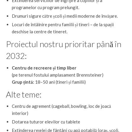
Extinderea serviciilor de îngrijire a copiilor și a
programelor cu program prelungit.
Drumuri sigure către școli și medii moderne de învățare.
Locuri de întâlnire pentru familii și tineri – de la spații
deschise la centre de tineret.
Proiectul nostru prioritar până în
2032:
Centru de recreere și timp liber
(pe terenul fostului amplasament Brennsteiner)
Grup țintă:
18–50 ani (tineri și familii)
Alte teme:
Centru de agrement (cageball, bowling, loc de joacă
interior)
Dotarea tuturor elevilor cu tablete
Extinderea rețelei de fântâni cu apă potabilă (oraș, școli,