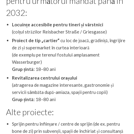
pentru următorul mandat până în
2032:
Locuințe accesibile pentru tineri și vârstnici
(colțul străzilor Reisbacher Straße / Griesgasse)
Proiect de tip „cartier”
cu loc de joacă, grădiniță, îngrijire
de zi și supermarket în curtea interioară
(de exemplu pe terenul fostului amplasament
Wasserburger)
Grup țintă:
18–80 ani
Revitalizarea centrului orașului
(atragerea de magazine interesante, gastronomie și
servicii sâmbăta după-amiaza, spații pentru copii)
Grup țintă:
18–80 ani
Alte proiecte:
Sprijin pentru înființare / centre de sprijin (de ex. pentru
bone de zi) prin subvenții, spații de închiriat și consultanță