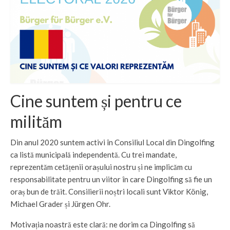
Stadträte
Stadträte
Gremien
Anträge
Spenden
Cine suntem și pentru ce
Wahlprogramm 2026
milităm
Veranstaltungen
Din anul 2020 suntem activi în Consiliul Local din Dingolfing
ca listă municipală independentă. Cu trei mandate,
reprezentăm cetățenii orașului nostru și ne implicăm cu
responsabilitate pentru un viitor în care Dingolfing să fie un
oraș bun de trăit. Consilierii noștri locali sunt Viktor König,
Michael Grader și Jürgen Ohr.
Motivația noastră este clară: ne dorim ca Dingolfing să