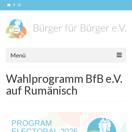
Menü
Home
Wahlprogramm BfB e.V.
News
auf Rumänisch
Konzept
Unser Verein
Vorstandschaft
Mitglied werden