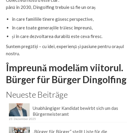
Obiectivul nostru este clar:
până în 2030, Dingolfing trebuie să fie un oraș
în care familiile tinere găsesc perspective,
în care toate generațiile trăiesc împreună,
și în care dezvoltarea durabilă este ceva firesc.
Suntem pregătiți – cu idei, experiență și pasiune pentru orașul
nostru.
Împreună modelăm viitorul.
Bürger für Bürger Dingolfing
Neueste Beiträge
Unabhängiger Kandidat bewirbt sich um das
Bürgermeisteramt
23. Dezember 2025
„Bürger für Bürger“ stellt Liste für die