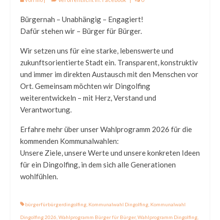
Stadträte
Bürgernah – Unabhängig – Engagiert!
Dafür stehen wir – Bürger für Bürger.
Stadträte
Wir setzen uns für eine starke, lebenswerte und
Gremien
zukunftsorientierte Stadt ein. Transparent, konstruktiv
Anträge
und immer im direkten Austausch mit den Menschen vor
Ort. Gemeinsam möchten wir Dingolfing
Spenden
weiterentwickeln – mit Herz, Verstand und
Wahlprogramm 2026
Verantwortung.
Veranstaltungen
Erfahre mehr über unser Wahlprogramm 2026 für die
kommenden Kommunalwahlen:
Unsere Ziele, unsere Werte und unsere konkreten Ideen
für ein Dingolfing, in dem sich alle Generationen
wohlfühlen.
bürgerfürbürgerdingolfing
,
Kommunalwahl Dingolfing
,
Kommunalwahl
Dingolfing 2026
,
Wahlprogramm Bürger für Bürger
,
Wahlprogramm Dingolfing
,